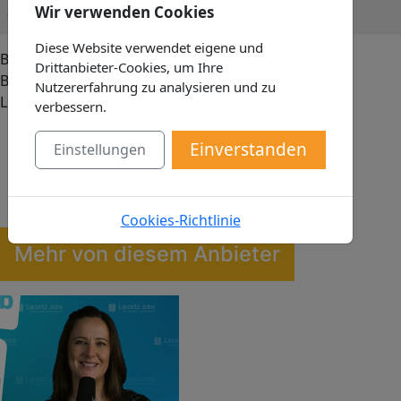
Wir verwenden Cookies
08:00 - 16:30
Diese Website verwendet eigene und
Bestellen / kaufen per:
+
Drittanbieter-Cookies, um Ihre
Bestellen / kaufen per:
Telefon
,
E-Mail
, Abholung,
−
Nutzererfahrung zu analysieren und zu
Lieferung, Reservierung
verbessern.
Leaflet
|
©
OpenStreetMap
contributors,
CC-BY-SA
, Imagery ©
OSM
Einverstanden
Einstellungen
Cookies-Richtlinie
Mehr von diesem Anbieter