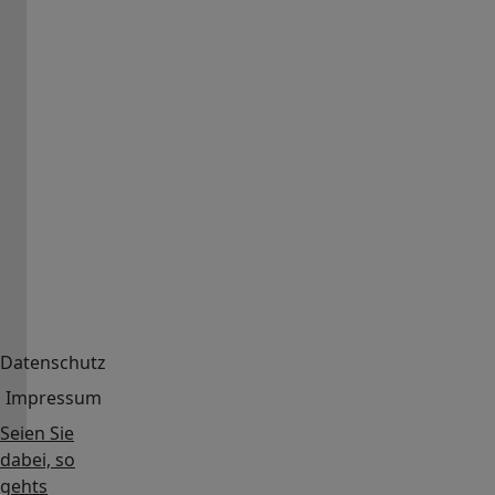
Nachrichten
&
News.
Zeigen
Sie
Ihre
Angebote
in
unseren
Medien.
Hier
erfahren
Sie
Datenschutz
mehr...
Impressum
Seien Sie
dabei, so
gehts