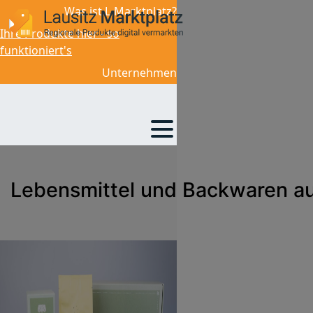
Was ist L-Marktplatz?
Ihre Produkte hier - so
funktioniert's
Unternehmen
Lebensmittel und Backwaren au