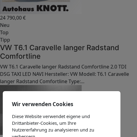
24 790,00
€
Neu
Top
Tipp
VW T6.1 Caravelle langer Radstand
Comfortline
VW T6.1 Caravelle langer Radstand Comfortline 2.0 TDI
DSG TAXI LED NAVI Hersteller: VW Modell: T6.1 Caravelle
langer Radstand Comfortline Type:...
Wir verwenden Cookies
Diese Website verwendet eigene und
Drittanbieter-Cookies, um Ihre
Nutzererfahrung zu analysieren und zu
verbessern.