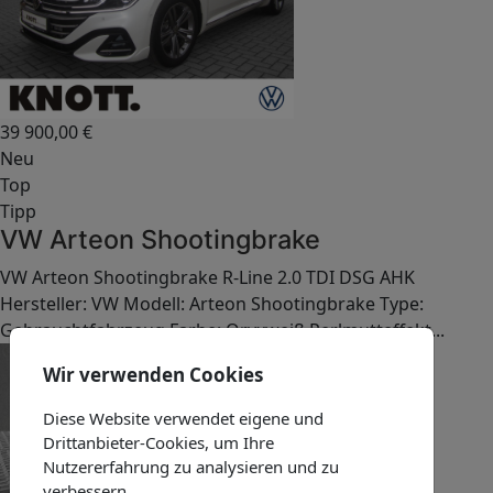
39 900,00
€
Neu
Top
Tipp
VW Arteon Shootingbrake
VW Arteon Shootingbrake R-Line 2.0 TDI DSG AHK
Hersteller: VW Modell: Arteon Shootingbrake Type:
Gebrauchtfahrzeug Farbe: Oryxweiß Perlmutteffekt...
Wir verwenden Cookies
Diese Website verwendet eigene und
Drittanbieter-Cookies, um Ihre
Nutzererfahrung zu analysieren und zu
verbessern.