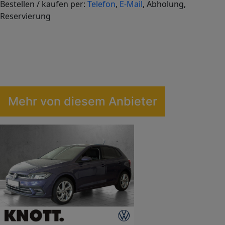
Bestellen / kaufen per:
Telefon
,
E-Mail
, Abholung,
−
Reservierung
Leaflet
|
©
OpenStreetMap
contributors,
CC-BY-SA
, Imagery ©
OSM
Mehr von diesem Anbieter