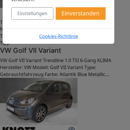
Einverstanden
Einstellungen
14 990,00
€
Neu
Top
Cookies-Richtlinie
Tipp
VW Golf VII Variant
VW Golf VII Variant Trendline 1.0 TSI 6-Gang KLIMA
Hersteller: VW Modell: Golf VII Variant Type:
Gebrauchtfahrzeug Farbe: Atlantik Blue Metallic...