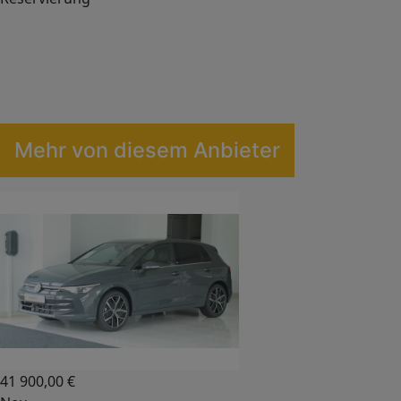
Leaflet
|
©
OpenStreetMap
contributors,
CC-BY-SA
, Imagery ©
OSM
Mehr von diesem Anbieter
41 900,00
€