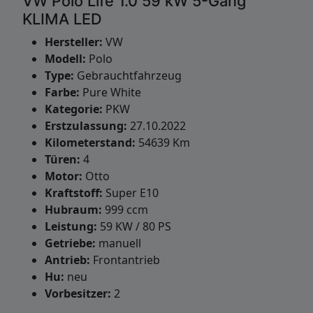
VW Polo Life 1.0 59 kW 5-Gang
KLIMA LED
Hersteller:
VW
Modell:
Polo
Type:
Gebrauchtfahrzeug
Farbe:
Pure White
Kategorie:
PKW
Erstzulassung:
27.10.2022
Kilometerstand:
54639 Km
Türen:
4
Motor:
Otto
Kraftstoff:
Super E10
Hubraum:
999 ccm
Leistung:
59 KW / 80 PS
Getriebe:
manuell
Antrieb:
Frontantrieb
Hu:
neu
Vorbesitzer:
2