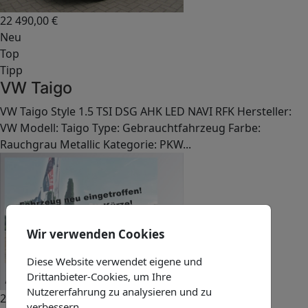
22 490,00
€
Neu
Top
Tipp
VW Taigo
VW Taigo Style 1.5 TSI DSG AHK LED NAVI RFK Hersteller:
VW Modell: Taigo Type: Gebrauchtfahrzeug Farbe:
Rauchgrau Metallic Kategorie: PKW...
Wir verwenden Cookies
Diese Website verwendet eigene und
Drittanbieter-Cookies, um Ihre
Nutzererfahrung zu analysieren und zu
21 890,00
€
verbessern.