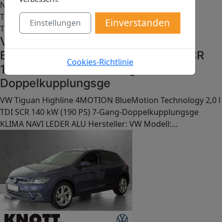
Neu
Top
Einverstanden
Einstellungen
Tipp
VW Tiguan Highline 4MOTION
BlueMotion Technology 2,0 l TDI SCR
Cookies-Richtlinie
140 kW (190 PS) 7-Gang-
Doppelkupplungsge
VW Tiguan Highline 4MOTION BlueMotion Technology 2,0 l
TDI SCR 140 kW (190 PS) 7-Gang-Doppelkupplungsge
KLIMA NAVI LEDER ALU Hersteller: VW Modell:...