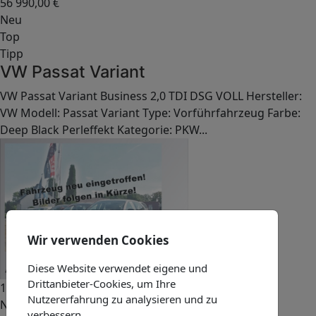
56 990,00
€
Neu
Top
Tipp
VW Passat Variant
VW Passat Variant Business 2,0 TDI DSG VOLL Hersteller:
VW Modell: Passat Variant Type: Vorführfahrzeug Farbe:
Deep Black Perleffekt Kategorie: PKW...
Wir verwenden Cookies
Diese Website verwendet eigene und
Drittanbieter-Cookies, um Ihre
17 990,00
€
Nutzererfahrung zu analysieren und zu
Neu
verbessern.