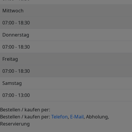
Mittwoch
07:00 - 18:30
Donnerstag
07:00 - 18:30
Freitag
07:00 - 18:30
Samstag
07:00 - 13:00
Bestellen / kaufen per:
+
Bestellen / kaufen per:
Telefon
,
E-Mail
, Abholung,
−
Reservierung
Leaflet
|
©
OpenStreetMap
contributors,
CC-BY-SA
, Imagery ©
OSM