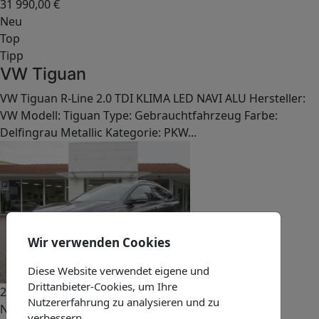
31 990,00
€
Neu
Top
Tipp
VW Tiguan
VW Tiguan R-Line 2.0 TDI KLIMA LED NAVI ALU Hersteller:
VW Modell: Tiguan Type: Gebrauchtfahrzeug Farbe:
Delfingrau Metallic Kategorie: PKW...
Wir verwenden Cookies
Diese Website verwendet eigene und
Drittanbieter-Cookies, um Ihre
22 490,00
€
Nutzererfahrung zu analysieren und zu
Neu
verbessern.