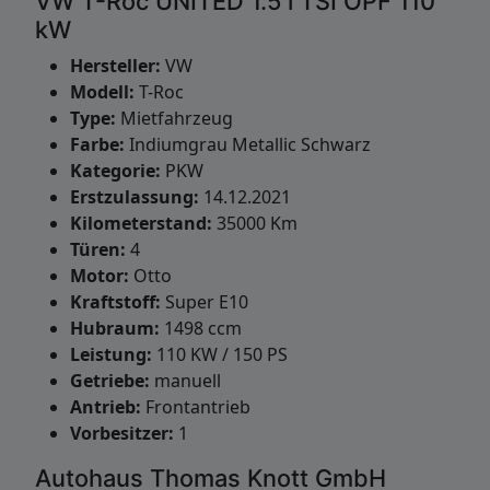
VW T-Roc UNITED 1.5 l TSI OPF 110
kW
Hersteller:
VW
Modell:
T-Roc
Type:
Mietfahrzeug
Farbe:
Indiumgrau Metallic Schwarz
Kategorie:
PKW
Erstzulassung:
14.12.2021
Kilometerstand:
35000 Km
Türen:
4
Motor:
Otto
Kraftstoff:
Super E10
Hubraum:
1498 ccm
Leistung:
110 KW / 150 PS
Getriebe:
manuell
Antrieb:
Frontantrieb
Vorbesitzer:
1
Autohaus Thomas Knott GmbH