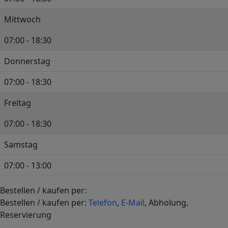
Mittwoch
07:00 - 18:30
Donnerstag
07:00 - 18:30
Freitag
07:00 - 18:30
Samstag
07:00 - 13:00
Bestellen / kaufen per:
+
Bestellen / kaufen per:
Telefon
,
E-Mail
, Abholung,
−
Reservierung
Leaflet
|
©
OpenStreetMap
contributors,
CC-BY-SA
, Imagery ©
OSM